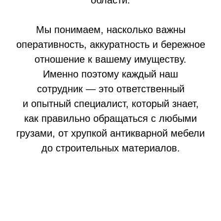
ПОДРОБНЕЕ
ЗАКАЗАТЬ
Грузчики-такелажники
Оснащенные всем необходимым,
выполнят транспортировку:
сейфа
банкомата
пианино
станка и т.д.