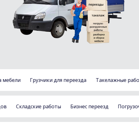
бели
Грузчики для переезда
Такелажные работы
реездов
Складские работы
Бизнес переезд
Пог