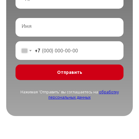
вещей или просто нужна помощь
с тяжестями? Команда
профессиональных грузчиков готова
Имя
взять на себя самую сложную работу
в Санкт-Петербурге и Ленинградской
области.
+7
Мы понимаем, насколько важны
оперативность, аккуратность и бережное
отношение к вашему имуществу.
Отправить
Именно поэтому каждый наш
сотрудник — это ответственный
и опытный специалист, который знает,
Нажимая 'Отправить' вы соглашаетесь на
обработку
как правильно обращаться с любыми
персональных данных
грузами, от хрупкой антикварной мебели
до строительных материалов.