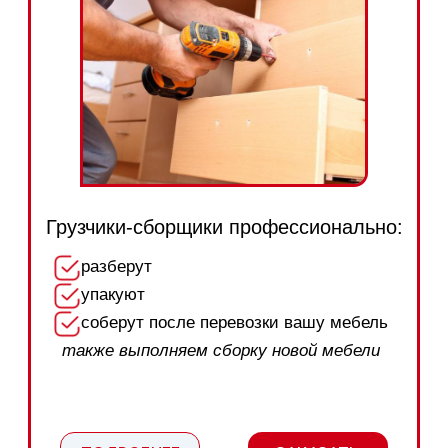
Организация переездов
УСЛУГИ ОРГАНИЗАЦИИ ПЕРЕЕЗДА
В САНКТ-ПЕТЕРБУРГЕ ОТ ВЛАТА-
ТРАНС — ЭТО КОМПЛЕКСНОЕ
РЕШЕНИЕ ДЛЯ ТОГО, ЧТОБЫ ПЕРЕЕЗД
ПРОШЕЛ
ЛЕГКО, БЫСТРО
И КОМФОРТНО
!
За 16 лет работы мы успешно
выполнили более 18 500 переездов
различной сложности.
Это позволяет нам смело и без ложной
скромности заявить:
лучше, чем Влата-Транс, вам
не организует переезд никто!
Мы справимся с любой задачей:
Квартирный переезд