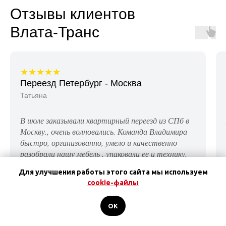
Отзывы клиентов
Влата-Транс
★★★★★
Переезд Петербург - Москва
Татьяна
В июле заказывали квартирный переезд из СПб в
Москву., очень волновались. Команда Владимира
быстро, организованно, умело и качественно
разобрали нашу мебель , упаковали ее и технику,
Погрузка прошла умело и ни один предмет мебели
Для улучшения работы этого сайта мы используем
и техника не испортились за дорогу. Спасибо
cookie-файлы
огромное команде ребят! Ваши услуги и сервис на
ВЫСШЕМ уровне!!!Непременно буду
OK
рекомендовать вас при необходимости! Успехов ,
процветания и отличных заказчиков!!!