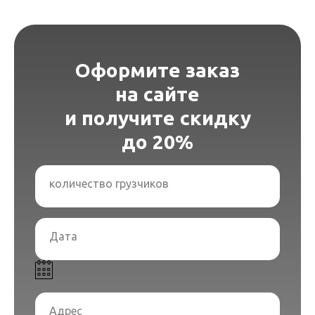
Оформите заказ
на сайте
и получите скидку
до 20%
количество грузчиков
Услуги грузчиков
Дата
НАШИ ГРУЗЧИКИ — ЭТО СЛАЖЕННАЯ
КОМАНДА ПРОФЕССИОНАЛОВ
С МНОГОЛЕТНИМ ОПЫТОМ, ДЛЯ
КОТОРОЙ
НЕТ НЕРЕШАЕМЫХ ЗАДАЧ
!
Адрес
Переезд, доставка крупногабаритных