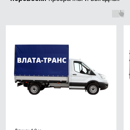
Доставка мебели, техники,
стройматериалов
из магазинов Донецка
от ВЛАТА-ТРАНС — это:
Быстро
вам не нужно ждать очереди
на доставку и подстраиваться под
график развоза — доставим вашу
покупку оперативно, в удобное
для вас время