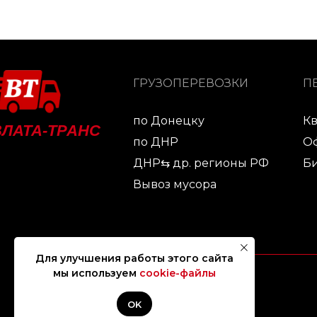
ГРУЗОПЕРЕВОЗКИ
П
по Донецку
К
ВЛАТА-ТРАНС
по ДНР
О
ДНР⇆ др. регионы РФ
Би
Вывоз мусора
Для улучшения работы этого сайта
мы используем
cookie-файлы
OK