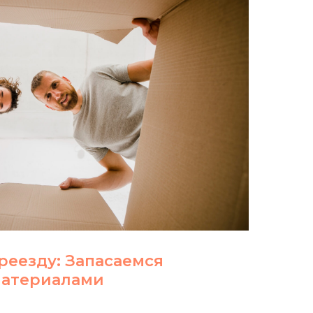
реезду: Запасаемся
материалами