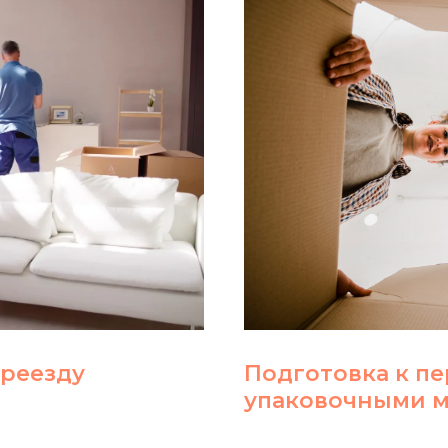
ереезду
Подготовка к пе
упаковочными 